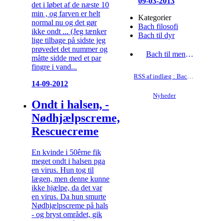
09-03-2013
det i løbet af de næste 10
min , og farven er helt
Kategorier
normal nu og det gør
Bach filosofi
ikke ondt ... (Jeg tænker
Bach til dyr
lige tilbage på sidste jeg
prøvedet det nummer og
Bach til mennesker
måtte sidde med et par
fingre i vand...
RSS af indlæg : Bach til mennesker
14-09-2012
Nyheder
Ondt i halsen, -
Nødhjælpscreme,
Rescuecreme
En kvinde i 50êrne fik
meget ondt i halsen pga
en virus. Hun tog til
lægen, men denne kunne
ikke hjælpe, da det var
en virus. Da hun smurte
Nødhjælpscreme på hals
- og bryst området, gik