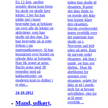
En 12 årig, særligt
inden hun skulle til
sensitiv dreng kom hjem
eksamen. Kunne
fra skole og skulle lave
slet ikke finde ro,
lektier. Lige fra han
og troede slet ikke
trådte ind i huset
hun kunne klare
begyndte han at beklage
den eksamen.
sig over alle de lektier og
Havde overhovedet
aktiviteter, som han
ingen overblik over
skulle nå den dag. Da
det materiale hun
han begyndte på at rette
skulle op i.
fejlene i sin
Nerverne sad helt
matematikopgave, lå han
uden på tøjet. Bare
henslængt over bordet og
de nævnte ordet
orkede ikke at fortsætte.
eksamen, gik hun i
Han fik noget at spise.
panik, og hun sov
Bachs æske med 38
dårligt. Hun fik
remedier stod på
abeblomst for
køkkenbordet, og
angsten over
moderen kom to dråber i
eksamen, soløje for
et glas...
ikke at gå i panik,
lærk for at bevare
24-10-2012
selvtilliden, elm for
at få mere
Mand, udkørt,
overblik,...