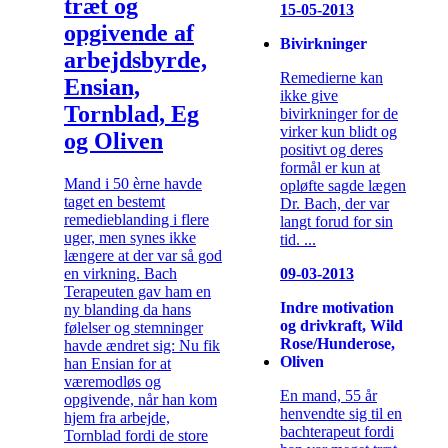
træt og
15-05-2013
opgivende af
Bivirkninger
arbejdsbyrde,
Remedierne kan
Ensian,
ikke give
Tornblad, Eg
bivirkninger for de
virker kun blidt og
og Oliven
positivt og deres
formål er kun at
Mand i 50 èrne havde
opløfte sagde lægen
taget en bestemt
Dr. Bach, der var
remedieblanding i flere
langt forud for sin
uger, men synes ikke
tid. ...
længere at der var så god
en virkning. Bach
09-03-2013
Terapeuten gav ham en
Indre motivation
ny blanding da hans
og drivkraft, Wild
følelser og stemninger
Rose/Hunderose,
havde ændret sig: Nu fik
Oliven
han Ensian for at
væremodløs og
En mand, 55 år
opgivende, når han kom
henvendte sig til en
hjem fra arbejde,
bachterapeut fordi
Tornblad fordi de store