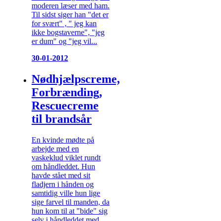
moderen læser med ham.
Til sidst siger han "det er
for svært" , " jeg kan
ikke bogstaverne", "jeg
er dum" og "jeg vil...
30-01-2012
Nødhjælpscreme,
Forbrænding,
Rescuecreme
til brandsår
En kvinde mødte på
arbejde med en
vaskeklud viklet rundt
om håndleddet. Hun
havde stået med sit
fladjern i hånden og
samtidig ville hun lige
sige farvel til manden, da
hun kom til at "bide" sig
selv i håndleddet med