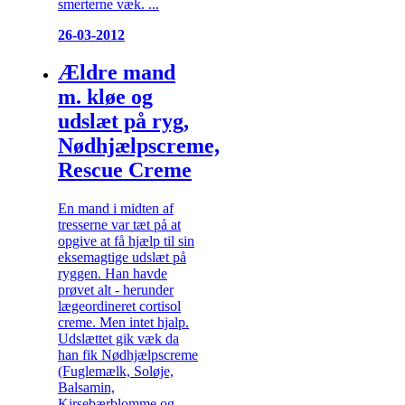
smerterne væk. ...
26-03-2012
Ældre mand
m. kløe og
udslæt på ryg,
Nødhjælpscreme,
Rescue Creme
En mand i midten af
tresserne var tæt på at
opgive at få hjælp til sin
eksemagtige udslæt på
ryggen. Han havde
prøvet alt - herunder
lægeordineret cortisol
creme. Men intet hjalp.
Udslættet gik væk da
han fik Nødhjælpscreme
(Fuglemælk, Soløje,
Balsamin,
Kirsebærblomme og