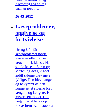
Klematis) hos en reg.
bachterapeut. ...
26-03-2012
Læseproblemer,
opgivelse og
fortvivlelse
Dreng 8 år, får
læseproblemer nogle
måneder efter han er
begyndt i 1. klasse. Han
skulle læse i "Søren og
Mette" og det gik godt
indtil siderne blev mere
fyldige. Han blev bange
og bekymret da han
kunne se, at siderne blev
længere og længere. Han
mister helt modet. Han
begynder at hulke og
rokke frem og tilbage, da