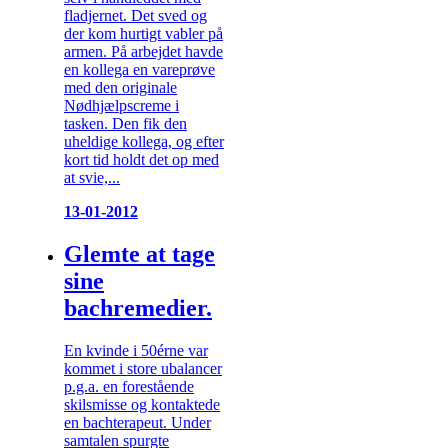
fladjernet. Det sved og
der kom hurtigt vabler på
armen. På arbejdet havde
en kollega en vareprøve
med den originale
Nødhjælpscreme i
tasken. Den fik den
uheldige kollega, og efter
kort tid holdt det op med
at svie,...
13-01-2012
Glemte at tage
sine
bachremedier.
En kvinde i 50érne var
kommet i store ubalancer
p.g.a. en forestående
skilsmisse og kontaktede
en bachterapeut. Under
samtalen spurgte