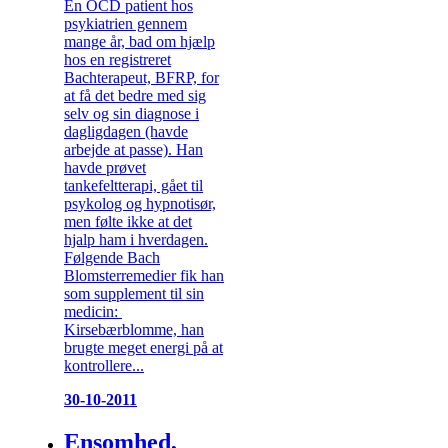
En OCD patient hos
psykiatrien gennem
mange år, bad om hjælp
hos en registreret
Bachterapeut, BFRP, for
at få det bedre med sig
selv og sin diagnose i
dagligdagen (havde
arbejde at passe). Han
havde prøvet
tankefeltterapi, gået til
psykolog og hypnotisør,
men følte ikke at det
hjalp ham i hverdagen.
Følgende Bach
Blomsterremedier fik han
som supplement til sin
medicin:
Kirsebærblomme, han
brugte meget energi på at
kontrollere...
30-10-2011
Ensomhed,