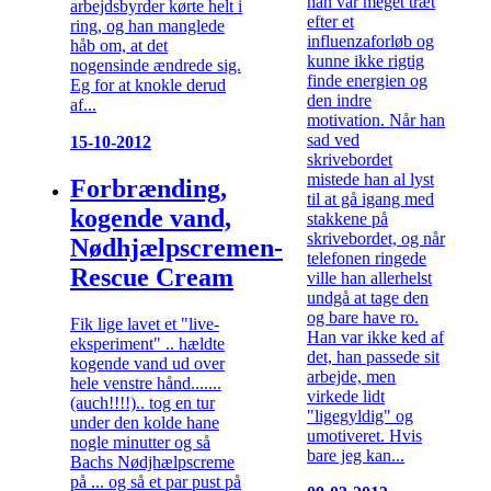
han var meget træt
arbejdsbyrder kørte helt i
efter et
ring, og han manglede
influenzaforløb og
håb om, at det
kunne ikke rigtig
nogensinde ændrede sig.
finde energien og
Eg for at knokle derud
den indre
af...
motivation. Når han
sad ved
15-10-2012
skrivebordet
mistede han al lyst
Forbrænding,
til at gå igang med
kogende vand,
stakkene på
skrivebordet, og når
Nødhjælpscremen-
telefonen ringede
Rescue Cream
ville han allerhelst
undgå at tage den
og bare have ro.
Fik lige lavet et "live-
Han var ikke ked af
eksperiment" .. hældte
det, han passede sit
kogende vand ud over
arbejde, men
hele venstre hånd.......
virkede lidt
(auch!!!!).. tog en tur
"ligegyldig" og
under den kolde hane
umotiveret. Hvis
nogle minutter og så
bare jeg kan...
Bachs Nødjhælpscreme
på ... og så et par pust på