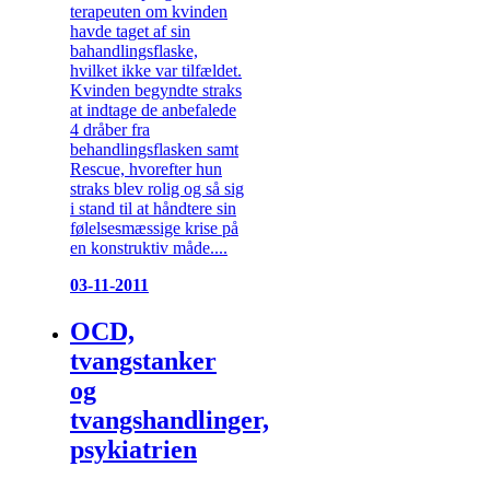
terapeuten om kvinden
havde taget af sin
bahandlingsflaske,
hvilket ikke var tilfældet.
Kvinden begyndte straks
at indtage de anbefalede
4 dråber fra
behandlingsflasken samt
Rescue, hvorefter hun
straks blev rolig og så sig
i stand til at håndtere sin
følelsesmæssige krise på
en konstruktiv måde....
03-11-2011
OCD,
tvangstanker
og
tvangshandlinger,
psykiatrien