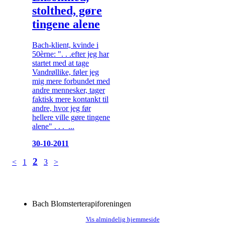
stolthed, gøre
tingene alene
Bach-klient, kvinde i
50èrne: ". . .efter jeg har
startet med at tage
Vandrøllike, føler jeg
mig mere forbundet med
andre mennesker, tager
faktisk mere kontankt til
andre, hvor jeg før
hellere ville gøre tingene
alene" . . . ...
30-10-2011
2
<
1
3
>
Bach Blomsterterapiforeningen
Vis almindelig hjemmeside