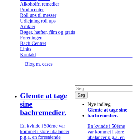
Alkoholfri remedier
Producenter
Roll ups til messer
Udlejning roll ups
Artikler
Bøger, hæfter, film og gratis
Foreningen
Bach Centret
Links
Kontakt
Blog m. cases
Glemte at tage
sine
Nye indlæg
Glemte at tage sine
bachremedier.
bachremedier.
En kvinde i 50érne var
En kvinde i 50érne
kommet i store ubalancer
var kommet i store
p.g.a. en forestående
ubalancer p.g.a. en