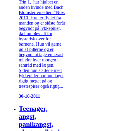
Trin 1, har hjulpet en
anden kvinde med Bach
Blomsterremedier: "Nov.
2010. Hun er flyttet fra
manden og er sidste forår
begyndt på lykkepiller,
da hun blev alt for
hysterisk over for
børnene. Hun vil gerne
ud af pillerne og er
begyndt at tage en kvart
mindre hver morgen i
samråd med lægen.
Siden hun startede med
lykkepiller har hun taget
rigtig meget på og
trøstespiser også rigtig...
30-10-2011
Teenager,
angst,
panikangst,