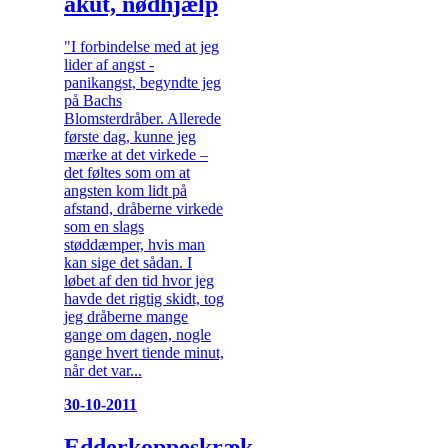
akut, nødhjælp
"I forbindelse med at jeg
lider af angst -
panikangst, begyndte jeg
på Bachs
Blomsterdråber. Allerede
første dag, kunne jeg
mærke at det virkede –
det føltes som om at
angsten kom lidt på
afstand, dråberne virkede
som en slags
støddæmper, hvis man
kan sige det sådan. I
løbet af den tid hvor jeg
havde det rigtig skidt, tog
jeg dråberne mange
gange om dagen, nogle
gange hvert tiende minut,
når det var...
30-10-2011
Edderkoppeskræk,