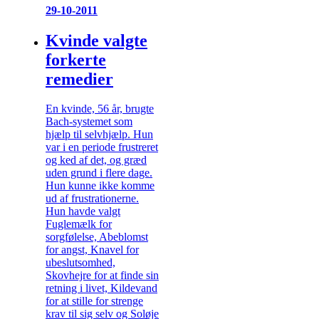
29-10-2011
Kvinde valgte
forkerte
remedier
En kvinde, 56 år, brugte
Bach-systemet som
hjælp til selvhjælp. Hun
var i en periode frustreret
og ked af det, og græd
uden grund i flere dage.
Hun kunne ikke komme
ud af frustrationerne.
Hun havde valgt
Fuglemælk for
sorgfølelse, Abeblomst
for angst, Knavel for
ubeslutsomhed,
Skovhejre for at finde sin
retning i livet, Kildevand
for at stille for strenge
krav til sig selv og Soløje