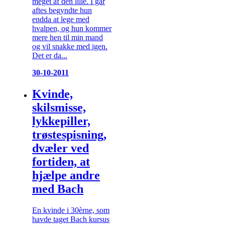
meget af den lille. I går
aftes begyndte hun
endda at lege med
hvalpen, og hun kommer
mere hen til min mand
og vil snakke med igen.
Det er da...
30-10-2011
Kvinde,
skilsmisse,
lykkepiller,
trøstespisning,
dvæler ved
fortiden, at
hjælpe andre
med Bach
En kvinde i 30èrne, som
havde taget Bach kursus