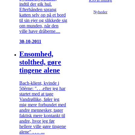
RSS af indlæg
indtil der gik hul.
Efterhånden sprang
Nyheder
katten selv op på et bord
til sin ejer og slikkede sig
om munden, når den
ville have dråberne....
30-10-2011
Ensomhed,
stolthed, gøre
tingene alene
Bach-klient, kvinde i
50èrne: ". . .efter jeg har
startet med at tage
Vandrøllike, føler jeg
mig mere forbundet med
andre mennesker, tager
faktisk mere kontankt til
andre, hvor jeg før
hellere ville gøre tingene
alene" . . . ...