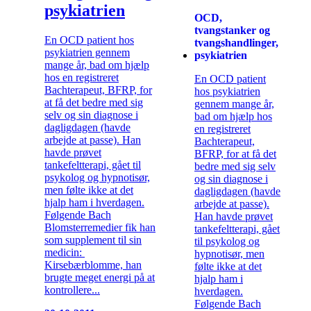
psykiatrien
OCD,
tvangstanker og
En OCD patient hos
tvangshandlinger,
psykiatrien gennem
psykiatrien
mange år, bad om hjælp
hos en registreret
En OCD patient
Bachterapeut, BFRP, for
hos psykiatrien
at få det bedre med sig
gennem mange år,
selv og sin diagnose i
bad om hjælp hos
dagligdagen (havde
en registreret
arbejde at passe). Han
Bachterapeut,
havde prøvet
BFRP, for at få det
tankefeltterapi, gået til
bedre med sig selv
psykolog og hypnotisør,
og sin diagnose i
men følte ikke at det
dagligdagen (havde
hjalp ham i hverdagen.
arbejde at passe).
Følgende Bach
Han havde prøvet
Blomsterremedier fik han
tankefeltterapi, gået
som supplement til sin
til psykolog og
medicin:
hypnotisør, men
Kirsebærblomme, han
følte ikke at det
brugte meget energi på at
hjalp ham i
kontrollere...
hverdagen.
Følgende Bach