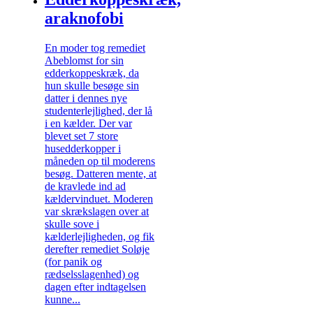
araknofobi
En moder tog remediet
Abeblomst for sin
edderkoppeskræk, da
hun skulle besøge sin
datter i dennes nye
studenterlejlighed, der lå
i en kælder. Der var
blevet set 7 store
husedderkopper i
måneden op til moderens
besøg. Datteren mente, at
de kravlede ind ad
kældervinduet. Moderen
var skrækslagen over at
skulle sove i
kælderlejligheden, og fik
derefter remediet Soløje
(for panik og
rædselsslagenhed) og
dagen efter indtagelsen
kunne...