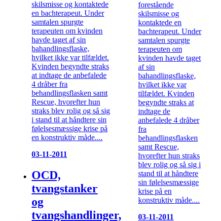
skilsmisse og kontaktede
forestående
en bachterapeut. Under
skilsmisse og
samtalen spurgte
kontaktede en
terapeuten om kvinden
bachterapeut. Under
havde taget af sin
samtalen spurgte
bahandlingsflaske,
terapeuten om
hvilket ikke var tilfældet.
kvinden havde taget
Kvinden begyndte straks
af sin
at indtage de anbefalede
bahandlingsflaske,
4 dråber fra
hvilket ikke var
behandlingsflasken samt
tilfældet. Kvinden
Rescue, hvorefter hun
begyndte straks at
straks blev rolig og så sig
indtage de
i stand til at håndtere sin
anbefalede 4 dråber
følelsesmæssige krise på
fra
en konstruktiv måde....
behandlingsflasken
samt Rescue,
03-11-2011
hvorefter hun straks
blev rolig og så sig i
OCD,
stand til at håndtere
sin følelsesmæssige
tvangstanker
krise på en
og
konstruktiv måde....
tvangshandlinger,
03-11-2011