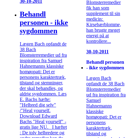
30-10-2011
Blomsterremedier
fik han som
Behandl
supplement til sin
medicin:
personen - ikke
Kirsebærblomme,
sygdommen
han brugte meget
energi på at
kontrollere...
Lægen Bach opfandt de
38 Bach
30-10-2011
Blomsterremedier ud fra
inspiration fra Samuel
Behandl personen
Hahnemanns klassiske
- ikke sygdommen
homøopati: Det er
personens karaktertræk,
Lægen Bach
tilstand og stemninger,
opfandt de 38 Bach
der skal behandles, og
Blomsterremedier
aldrig sygdommen. Læs
ud fra inspiration fra
E. Bachs hæfte:
Samuel
"Helbred dig selv"
Hahnemanns
/"Heal yourself.
klassiske
Download Edward
homøopati: Det er
Bachs "Heal yourself" -
personens
gratis lige NU. I hæftet
karaktertræk,
: De tolv helbredere og
tilstand og