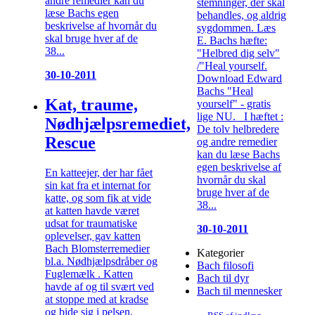
andre remedier kan du
stemninger, der skal
læse Bachs egen
behandles, og aldrig
beskrivelse af hvornår du
sygdommen. Læs
skal bruge hver af de
E. Bachs hæfte:
38...
"Helbred dig selv"
/"Heal yourself.
30-10-2011
Download Edward
Bachs "Heal
Kat, traume,
yourself" - gratis
lige NU. I hæftet :
Nødhjælpsremediet,
De tolv helbredere
Rescue
og andre remedier
kan du læse Bachs
egen beskrivelse af
En katteejer, der har fået
hvornår du skal
sin kat fra et internat for
bruge hver af de
katte, og som fik at vide
38...
at katten havde været
udsat for traumatiske
30-10-2011
oplevelser, gav katten
Bach Blomsterremedier
Kategorier
bl.a. Nødhjælpsdråber og
Bach filosofi
Fuglemælk . Katten
Bach til dyr
havde af og til svært ved
Bach til mennesker
at stoppe med at kradse
og bide sig i pelsen,