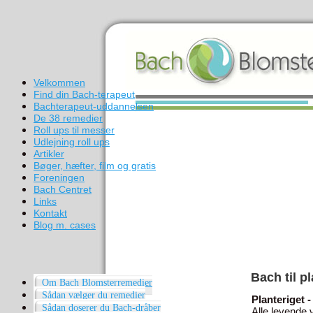
Velkommen
Find din Bach-terapeut
Bachterapeut-uddannelsen
De 38 remedier
Roll ups til messer
Udlejning roll ups
Artikler
Bøger, hæfter, film og gratis
Foreningen
Bach Centret
Links
Kontakt
Blog m. cases
Bach til p
Om Bach Blomsterremedier
Sådan vælger du remedier
Planteriget 
Sådan doserer du Bach-dråber
Alle levende 