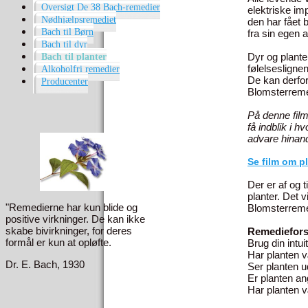
Oversigt De 38 Bach-remedier
elektriske im
Nødhjælpsremediet
den har fået 
Bach til Børn
fra sin egen a
Bach til dyr
Dyr og plante
Bach til planter
følelseslignen
Alkoholfri remedier
De kan derfo
Producenter
Blomsterremed
På denne film
få indblik i h
advare hinand
Se film om pl
Der er af og t
planter. Det 
"Remedierne har kun blide og
Blomsterremed
positive virkninger. De kan ikke
skabe bivirkninger, for deres
Remediefors
formål er kun at opløfte.
Brug din intui
Har planten v
Dr. E. Bach, 1930
Ser planten ud
Er planten an
Har planten v