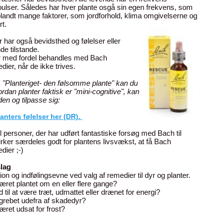
pulser. Således har hver plante osgå sin egen frekvens, som
blandt mange faktorer, som jordforhold, klima omgivelserne og
rt.
r har også bevidsthed og følelser eller
de tilstande.
r med fordel behandles med Bach
ier, når de ikke trives.
 "Planteriget- den følsomme plante" kan du
vordan planter faktisk er "mini-cognitive", kan
en og tilpasse sig:
anters følelser her (DR).
il personer, der har udført fantastiske forsøg med Bach til
virker særdeles godt for plantens livsvækst, at få Bach
ier ;-)
lag
tion og indfølingsevne ved valg af remedier til dyr og planter.
æret plantet om en eller flere gange?
 til at være træt, udmattet eller drænet for energi?
grebet udefra af skadedyr?
æret udsat for frost?