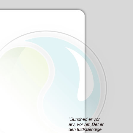
"Sundhed er vor
arv, vor ret. Det er
den fuldstændige