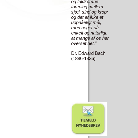
og fuldkomne
forening mellem
sjæl, sind og krop;
og det er ikke et
uopnåeligt mål,
men noget så
enkelt og naturligt,
at mange af os har
overset det."
Dr. Edward Bach
(1886-1936)