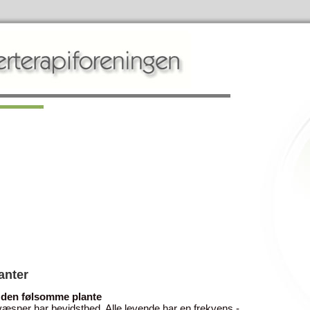
lanter
- den følsomme plante
væsner har bevidsthed. Alle levende har en frekvens -