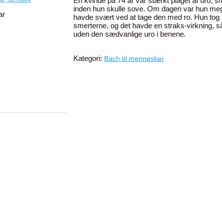
En kvinde på 74 år var stærkt plaget af uro, 
inden hun skulle sove. Om dagen var hun meg
ar
havde svært ved at tage den med ro. Hun to
smerterne, og det havde en straks-virkning, s
uden den sædvanlige uro i benene.
Kategori:
Bach til mennesker