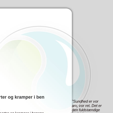
ter og kramper i ben
"Sundhed er vor
arv, vor ret. Det er
den fuldstændige