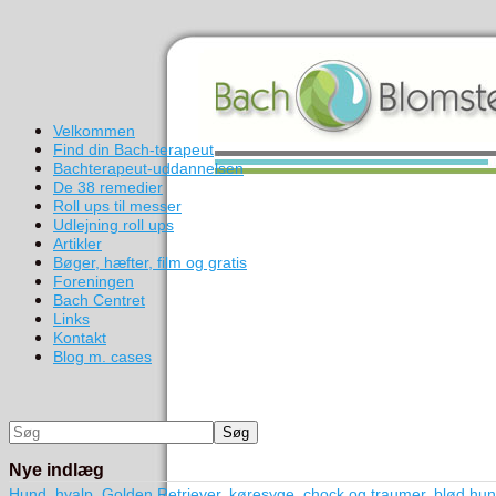
Velkommen
Find din Bach-terapeut
Bachterapeut-uddannelsen
De 38 remedier
Roll ups til messer
Udlejning roll ups
Artikler
Bøger, hæfter, film og gratis
Foreningen
Bach Centret
Links
Kontakt
Blog m. cases
Nye indlæg
Hund, hvalp, Golden Retriever, køresyge, chock og traumer, blød hund