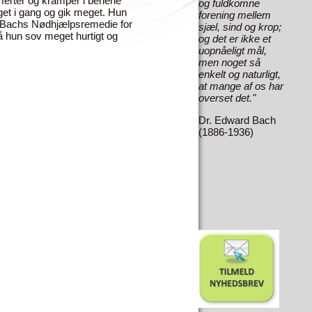
smerter og kramper i benene
og fuldkomne
et i gang og gik meget. Hun
forening mellem
g Bachs Nødhjælpsremedie for
sjæl, sind og krop;
å hun sov meget hurtigt og
og det er ikke et
uopnåeligt mål,
men noget så
enkelt og naturligt,
at mange af os har
overset det."
Dr. Edward Bach
(1886-1936)