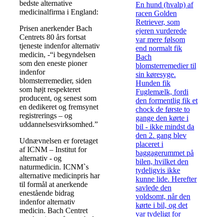
bedste alternative
En hund (hvalp) af
medicinalfirma i England:
racen Golden
Retriever, som
Prisen anerkender Bach
ejeren vurderede
Centrets 80 års fortsat
var mere følsom
tjeneste indenfor alternativ
end normalt fik
medicin, -“i begyndelsen
Bach
som den eneste pioner
blomsterremedier til
indenfor
sin køresyge.
blomsterremedier, siden
Hunden fik
som højt respekteret
Fuglemælk, fordi
producent, og senest som
den formentlig fik et
en dedikeret og fremsynet
chock de første to
registrerings – og
gange den kørte i
uddannelsesvirksomhed.”
bil - ikke mindst da
den 2. gang blev
Udnævnelsen er foretaget
placeret i
af ICNM – Institut for
baggagerummet på
alternativ - og
bilen, hvilket den
naturmedicin. ICNM`s
tydeligvis ikke
alternative medicinpris har
kunne lide. Herefter
til formål at anerkende
savlede den
enestående bidrag
voldsomt, når den
indenfor alternativ
kørte i bil, og det
medicin. Bach Centret
var tydeligt for