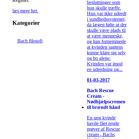
Register.
beslutninger som
hun skulle træffe.
læs mere her.
Hun var ikke udredt
i sundhedssystemet,
Kategorier
da lægen følte at der
skulle være plads til
at være menneske,
Bach filosofi
og han fornemmede
at kvinden sagtens
kunne klare sig selv
og bo alene.
Kvinden var imod
en udredning og...
01-03-2017
Bach Rescue
Cream -
Nødhjælpscremen
til brændt hånd
En ung kvinde
havde fået nogle
prøver af Rescue
cream - Bachs