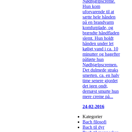
Nødhjælpscreme.
Hun kom
uforvarende til at
sætte hele hånden
på en brandvarm
komfurplade, og
brændte håndfladen
slemt. Hun holdt
hånden under let
køligt vand i ca. 10
minutter og bagefter
påførte hun
Nødhjælpscremen.
Det dulmede straks
smerten. ca. en halv
time senere gjordet
det igen ondt,
dernæst smurte hun
mere creme på...
24-02-2016
Kategorier
Bach filosofi
Bach til dyr