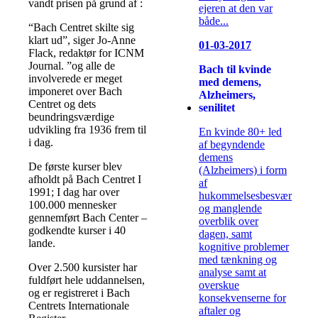
vandt prisen på grund af :
ejeren at den var
både...
“Bach Centret skilte sig
klart ud”, siger Jo-Anne
01-03-2017
Flack, redaktør for ICNM
Journal. ”og alle de
Bach til kvinde
involverede er meget
med demens,
imponeret over Bach
Alzheimers,
Centret og dets
senilitet
beundringsværdige
udvikling fra 1936 frem til
En kvinde 80+ led
i dag.
af begyndende
demens
De første kurser blev
(Alzheimers) i form
afholdt på Bach Centret I
af
1991; I dag har over
hukommelsesbesvær
100.000 mennesker
og manglende
gennemført Bach Center –
overblik over
godkendte kurser i 40
dagen, samt
lande.
kognitive problemer
med tænkning og
Over 2.500 kursister har
analyse samt at
fuldført hele uddannelsen,
overskue
og er registreret i Bach
konsekvenserne for
Centrets Internationale
aftaler og